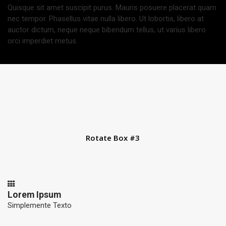
Quisque sit amet suscipit purus. Mauris posuere placerat quam
nec tempor. Phasellus vitae nulla libero. Ut lobortis, libero at
auctor dictum, neque neque bibendum tellus, ut varius libero
orci imperdiet metus.
Rotate Box #3
Lorem Ipsum
Simplemente Texto