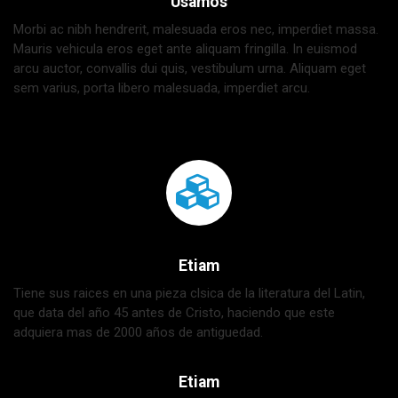
Usamos
Morbi ac nibh hendrerit, malesuada eros nec, imperdiet massa.
Mauris vehicula eros eget ante aliquam fringilla. In euismod
arcu auctor, convallis dui quis, vestibulum urna. Aliquam eget
sem varius, porta libero malesuada, imperdiet arcu.
Etiam
Tiene sus raices en una pieza clsica de la literatura del Latin,
que data del año 45 antes de Cristo, haciendo que este
adquiera mas de 2000 años de antiguedad.
Etiam