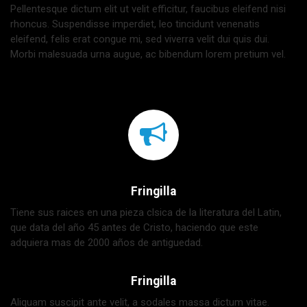
Pellentesque dictum elit ut velit efficitur, faucibus eleifend nisi
rhoncus. Suspendisse imperdiet, leo tincidunt venenatis
eleifend, felis erat congue mi, sed viverra velit dui quis dui.
Morbi malesuada urna augue, ac bibendum lorem pretium vel.
Fringilla
Tiene sus raices en una pieza clsica de la literatura del Latin,
que data del año 45 antes de Cristo, haciendo que este
adquiera mas de 2000 años de antiguedad.
Fringilla
Aliquam suscipit ante velit, a sodales massa dictum vitae.